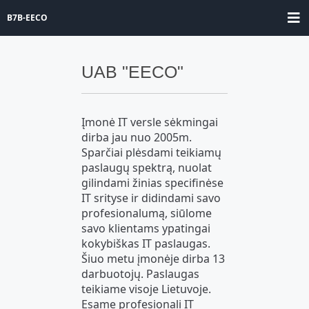
B7B-EECO
UAB "EECO"
Įmonė IT versle sėkmingai
dirba jau nuo 2005m.
Sparčiai plėsdami teikiamų
paslaugų spektrą, nuolat
gilindami žinias specifinėse
IT srityse ir didindami savo
profesionalumą, siūlome
savo klientams ypatingai
kokybiškas IT paslaugas.
Šiuo metu įmonėje dirba 13
darbuotojų. Paslaugas
teikiame visoje Lietuvoje.
Esame profesionali IT