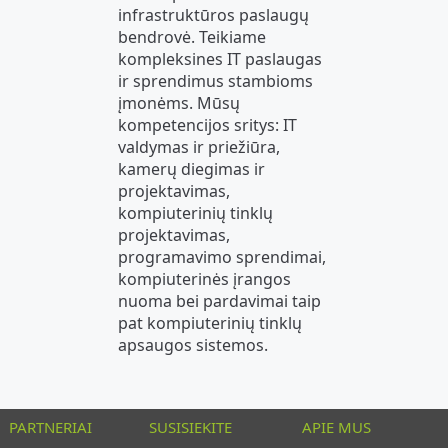
infrastruktūros paslaugų
bendrovė. Teikiame
kompleksines IT paslaugas
ir sprendimus stambioms
įmonėms. Mūsų
kompetencijos sritys: IT
valdymas ir priežiūra,
kamerų diegimas ir
projektavimas,
kompiuterinių tinklų
projektavimas,
programavimo sprendimai,
kompiuterinės įrangos
nuoma bei pardavimai taip
pat kompiuterinių tinklų
apsaugos sistemos.
PARTNERIAI
SUSISIEKITE
APIE MUS